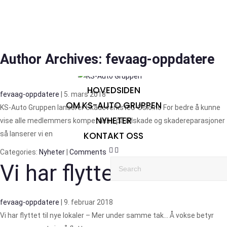
Author Archives: fevaag-oppdatere
Skadeverksted i Oslo
Meny
HOVEDSIDEN
fevaag-oppdatere
|
5. mars 2018
OM KS-AUTO GRUPPEN
KS-Auto Gruppen lanserer Skadeverksted-Oslo.no For bedre å kunne
NYHETER
vise alle medlemmers kompetanse på bilskade og skadereparasjoner
så lanserer vi en
KONTAKT OSS
Categories:
Nyheter
|
Comments
Vi har flyttet
fevaag-oppdatere
|
9. februar 2018
Vi har flyttet til nye lokaler – Mer under samme tak… Å vokse betyr